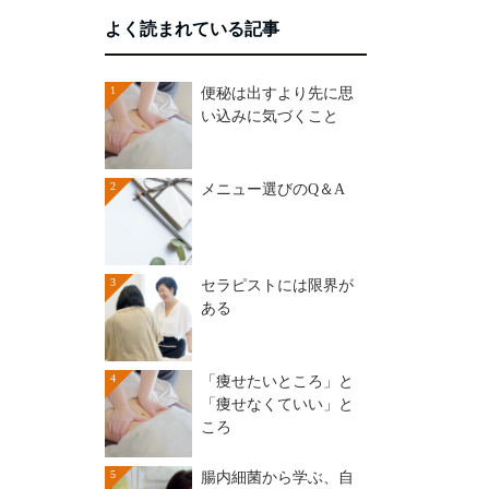
よく読まれている記事
1
便秘は出すより先に思
い込みに気づくこと
2
メニュー選びのQ＆A
3
セラピストには限界が
ある
4
「痩せたいところ」と
「痩せなくていい」と
ころ
5
腸内細菌から学ぶ、自