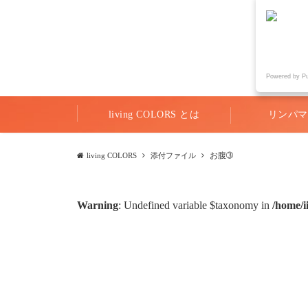
Powered by P
living COLORS とは
リンパマ
お腹➂
living COLORS
添付ファイル
Warning
: Undefined variable $taxonomy in
/home/i