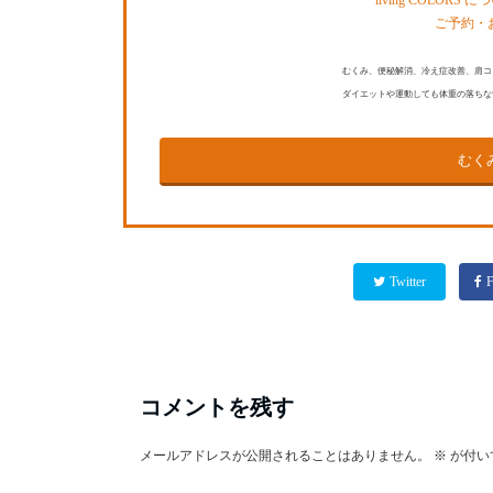
living COLORS 
ご予約・
むくみ、便秘解消、冷え症改善、肩コ
ダイエットや運動しても体重の落ちな
むく
Twitter
F
コメントを残す
メールアドレスが公開されることはありません。
※
が付い