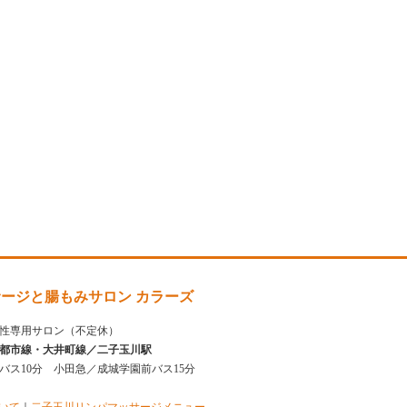
ージと腸もみサロン カラーズ
性専用サロン（不定休）
都市線・大井町線／二子玉川駅
はバス10分 小田急／成城学園前バス15分