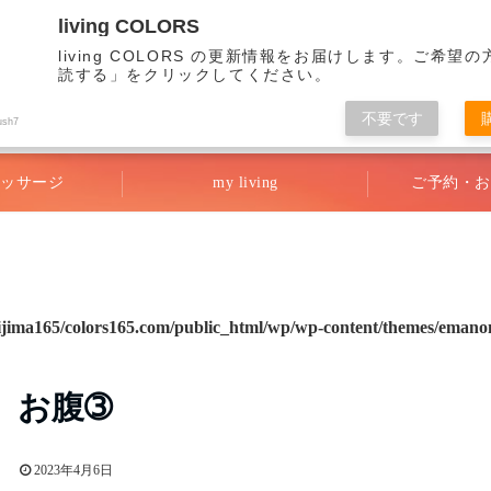
living COLORS
living COLORS の更新情報をお届けします。ご希望
読する」をクリックしてください。
不要です
リビング・カラーズ
ush7
ッサージ
my living
ご予約・お
ijima165/colors165.com/public_html/wp/wp-content/themes/emanon
お腹➂
2023年4月6日