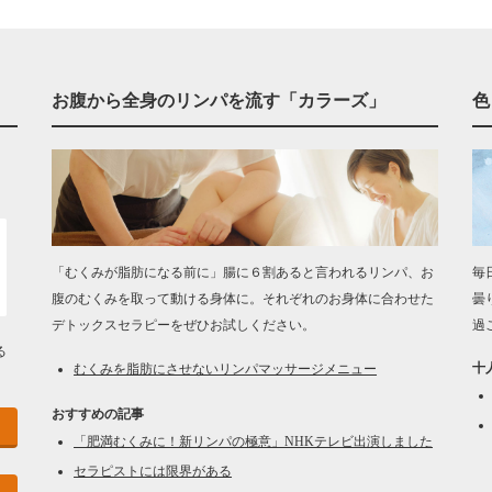
お腹から全身のリンパを流す「カラーズ」
色
「むくみが脂肪になる前に」腸に６割あると言われるリンパ、お
毎
腹のむくみを取って動ける身体に。それぞれのお身体に合わせた
曇
デトックスセラピーをぜひお試しください。
過
る
十
むくみを脂肪にさせないリンパマッサージメニュー
おすすめの記事
「肥満むくみに！新リンパの極意」NHKテレビ出演しました
セラピストには限界がある