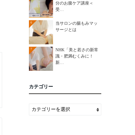
分のお腹ケア講座＜
受…
6
当サロンの腸もみマッ
サージとは
7
NHK「美と若さの新常
識・肥満むくみに！
新…
カテゴリー