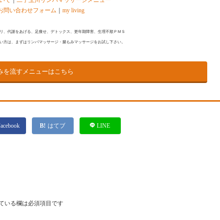
について
｜
二子玉川リンパマッサージメニュー
お問い合わせフォーム
｜
my living
リ、代謝をあげる、足痩せ、デトックス、更年期障害、生理不順ＰＭＳ
い方は、まずはリンパマッサージ・腸もみマッサージをお試し下さい。
みを流すメニューはこちら
acebook
はてブ
LINE
ている欄は必須項目です