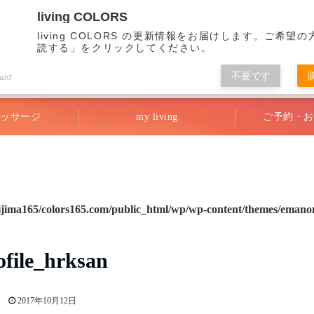
living COLORS
living COLORS の更新情報をお届けします。ご希望
読する」をクリックしてください。
不要です
リビング・カラーズ
ush7
ッサージ
my living
ご予約・お
ijima165/colors165.com/public_html/wp/wp-content/themes/emanon
ofile_hrksan
2017年10月12日