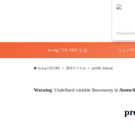
Powered by P
living COLORS とは
リンパマ
profile_hrksan
living COLORS
添付ファイル
Warning
: Undefined variable $taxonomy in
/home/i
pr