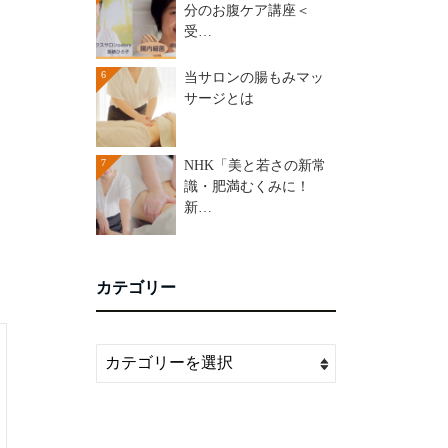
分のお腹ケア講座＜
受…
6
当サロンの腸もみマッ
サージとは
7
NHK「美と若さの新常
識・肥満むくみに！
新…
カテゴリー