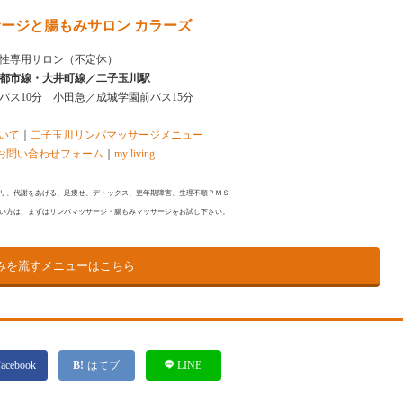
ージと腸もみサロン カラーズ
性専用サロン（不定休）
都市線・大井町線／二子玉川駅
はバス10分 小田急／成城学園前バス15分
について
｜
二子玉川リンパマッサージメニュー
お問い合わせフォーム
｜
my living
リ、代謝をあげる、足痩せ、デトックス、更年期障害、生理不順ＰＭＳ
い方は、まずはリンパマッサージ・腸もみマッサージをお試し下さい。
みを流すメニューはこちら
acebook
はてブ
LINE