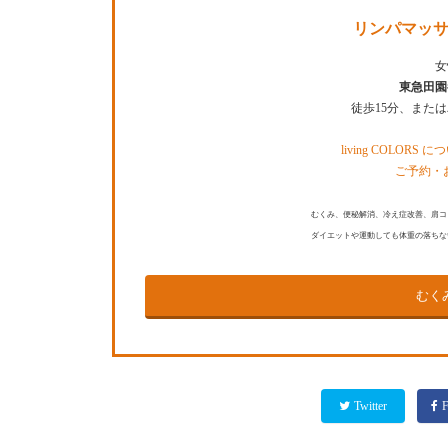
リンパマッサ
女
東急田園
徒歩15分、また
living COLORS 
ご予約・
むくみ、便秘解消、冷え症改善、肩コ
ダイエットや運動しても体重の落ちな
むく
Twitter
F