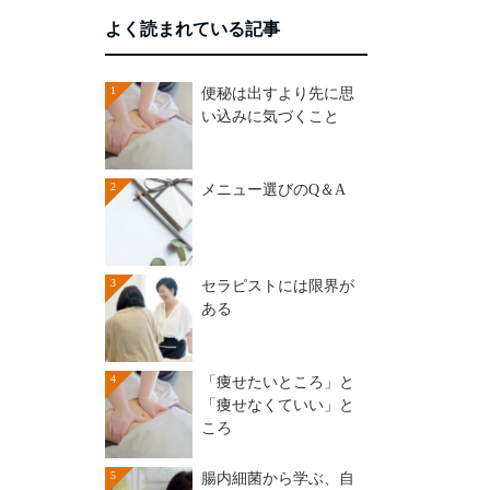
よく読まれている記事
1
便秘は出すより先に思
い込みに気づくこと
2
メニュー選びのQ＆A
3
セラピストには限界が
ある
4
「痩せたいところ」と
「痩せなくていい」と
ころ
5
腸内細菌から学ぶ、自