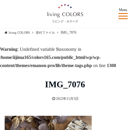
Menu
リビング・カラーズ
IMG_7076
living COLORS
添付ファイル
Warning
: Undefined variable $taxonomy in
/home/iijima165/colors165.com/public_html/wp/wp-
content/themes/emanon-pro/lib/theme-tags.php
on line
1308
IMG_7076
2022年11月5日