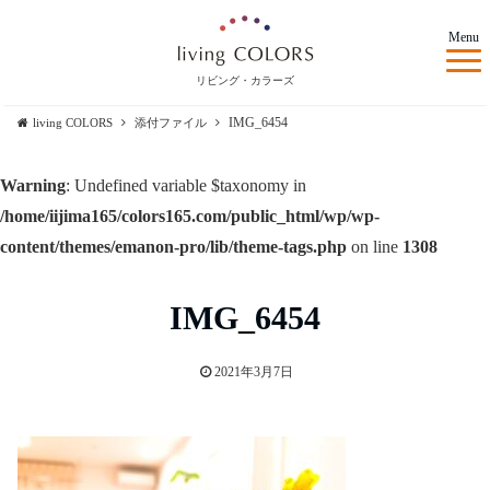
Menu
リビング・カラーズ
IMG_6454
living COLORS
添付ファイル
Warning
: Undefined variable $taxonomy in
/home/iijima165/colors165.com/public_html/wp/wp-
content/themes/emanon-pro/lib/theme-tags.php
on line
1308
IMG_6454
2021年3月7日