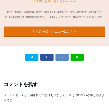
ご予約・お問い合わせ
｜
my living
むくみ、便秘解消、冷え症改善、肩コリ、代謝をあげる、足痩せ、デトックス、更年期障害、生理不順ＰＭＳ
ダイエットや運動しても体重の落ちない方は、、、まずはリンパマッサージ・腸もみマッサージをお試し下さい。
むくみを流すメニューはこちら
コメントを残す
メールアドレスが公開されることはありません。
※
が付いている欄は必須項
目です