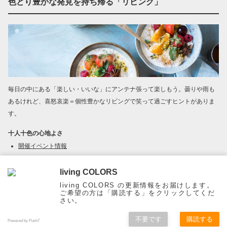
色どり豊かな発見を持ち帰る「リビング」
毎日の中にある「楽しい・いいな」にアンテナ張って楽しもう。曇りや雨も
あるけれど、喜怒哀楽＝個性豊かなリビングで笑って過ごすヒントがありま
す。
十人十色の心地よさ
開催イベント情報
16.café ～ エッセイ ～
living COLORS
living COLORS の更新情報をお届けします。
ご希望の方は「購読する」をクリックしてくだ
さい。
Page Top
不要です
購読する
Powered by Push7
ホーム
メニュー
メルマガ
ご予約
検索
Top