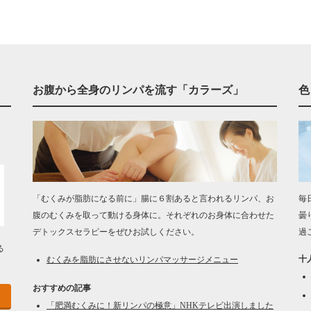
お腹から全身のリンパを流す「カラーズ」
色
「むくみが脂肪になる前に」腸に６割あると言われるリンパ、お
毎
腹のむくみを取って動ける身体に。それぞれのお身体に合わせた
曇
デトックスセラピーをぜひお試しください。
過
る
十
むくみを脂肪にさせないリンパマッサージメニュー
おすすめの記事
「肥満むくみに！新リンパの極意」NHKテレビ出演しました