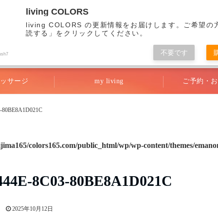
living COLORS
living COLORS の更新情報をお届けします。ご希望
読する」をクリックしてください。
不要です
リビング・カラーズ
ush7
ッサージ
my living
ご予約・お
3-80BE8A1D021C
ijima165/colors165.com/public_html/wp/wp-content/themes/emanon
444E-8C03-80BE8A1D021C
2025年10月12日