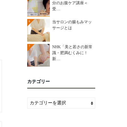
分のお腹ケア講座＜
受…
6
当サロンの腸もみマッ
サージとは
7
NHK「美と若さの新常
識・肥満むくみに！
新…
カテゴリー