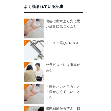
よく読まれている記事
1
便秘は出すより先に思
い込みに気づくこと
2
メニュー選びのQ＆A
3
セラピストには限界が
ある
4
「痩せたいところ」と
「痩せなくていい」と
ころ
5
腸内細菌から学ぶ、自