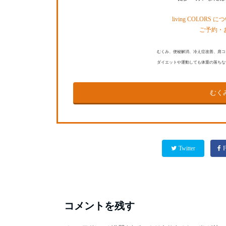
living COLORS 
ご予約・
むくみ、便秘解消、冷え症改善、肩コ
ダイエットや運動しても体重の落ちな
むく
Twitter
F
コメントを残す