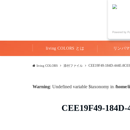
Powered by P
living COLORS とは
リンパマ
CEE19F49-184D-444E-8C0
living COLORS
添付ファイル
Warning
: Undefined variable $taxonomy in
/home/i
CEE19F49-184D-