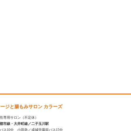
ージと腸もみサロン カラーズ
性専用サロン（不定休）
都市線・大井町線／二子玉川駅
はバス10分 小田急／成城学園前バス15分