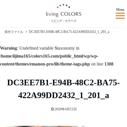
Menu
リビング・カラーズ
DC3EE7B1-E94B-48C2-BA75-422A99DD2432_1_201_a
添付ファイル
Warning
: Undefined variable $taxonomy in
/home/iijima165/colors165.com/public_html/wp/wp-
content/themes/emanon-pro/lib/theme-tags.php
on line
1308
DC3EE7B1-E94B-48C2-BA75-
422A99DD2432_1_201_a
2020年4月11日