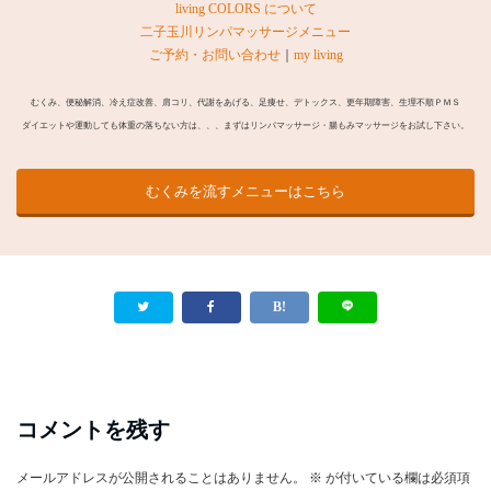
living COLORS について
二子玉川リンパマッサージメニュー
ご予約・お問い合わせ
｜
my living
むくみ、便秘解消、冷え症改善、肩コリ、代謝をあげる、足痩せ、デトックス、更年期障害、生理不順ＰＭＳ
ダイエットや運動しても体重の落ちない方は、、、まずはリンパマッサージ・腸もみマッサージをお試し下さい。
むくみを流すメニューはこちら
コメントを残す
メールアドレスが公開されることはありません。
※
が付いている欄は必須項