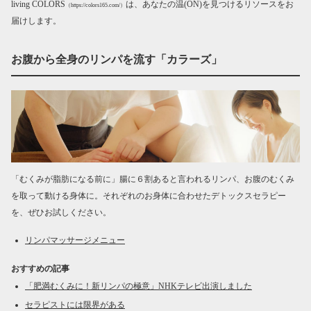
living COLORS
は、あなたの温(ON)を見つけるリソースをお
（https://colors165.com/）
届けします。
お腹から全身のリンパを流す「カラーズ」
「むくみが脂肪になる前に」腸に６割あると言われるリンパ、お腹のむくみ
を取って動ける身体に。それぞれのお身体に合わせたデトックスセラピー
を、ぜひお試しください。
リンパマッサージメニュー
おすすめの記事
「肥満むくみに！新リンパの極意」NHKテレビ出演しました
セラピストには限界がある