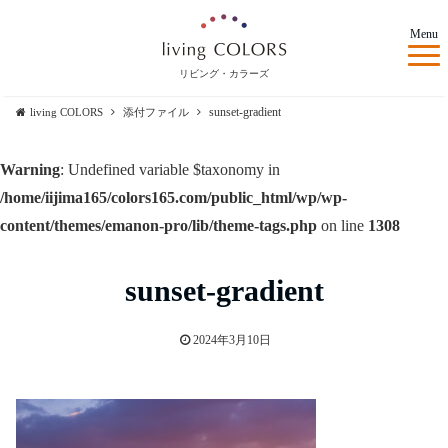
Menu
リビング・カラーズ
sunset-gradient
living COLORS
添付ファイル
Warning
: Undefined variable $taxonomy in
/home/iijima165/colors165.com/public_html/wp/wp-
content/themes/emanon-pro/lib/theme-tags.php
on line
1308
sunset-gradient
2024年3月10日