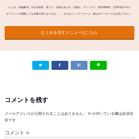
むくみ、便秘解消、冷え症改善、肩コリ、代謝をあげる、足痩せ、デトックス、更年期障害、生理不順ＰＭＳ
ダイエットや運動しても体重の落ちない方は、、、まずはリンパマッサージ・腸もみマッサージをお試し下さい。
むくみを流すメニューはこちら
コメントを残す
メールアドレスが公開されることはありません。
※
が付いている欄は必須項
目です
コメント
※