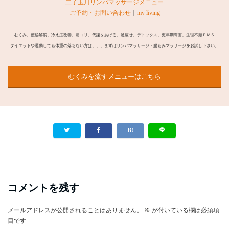
二子玉川リンパマッサージメニュー
ご予約・お問い合わせ
｜
my living
むくみ、便秘解消、冷え症改善、肩コリ、代謝をあげる、足痩せ、デトックス、更年期障害、生理不順ＰＭＳ
ダイエットや運動しても体重の落ちない方は、、、まずはリンパマッサージ・腸もみマッサージをお試し下さい。
むくみを流すメニューはこちら
コメントを残す
メールアドレスが公開されることはありません。
※
が付いている欄は必須項
目です