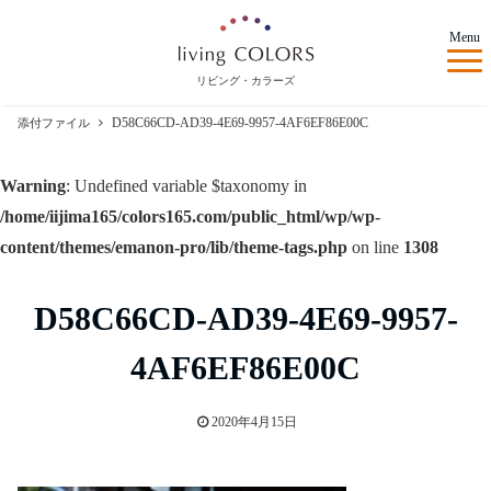
Menu
リビング・カラーズ
D58C66CD-AD39-4E69-9957-4AF6EF86E00C
添付ファイル
Warning
: Undefined variable $taxonomy in
/home/iijima165/colors165.com/public_html/wp/wp-
content/themes/emanon-pro/lib/theme-tags.php
on line
1308
D58C66CD-AD39-4E69-9957-
4AF6EF86E00C
2020年4月15日