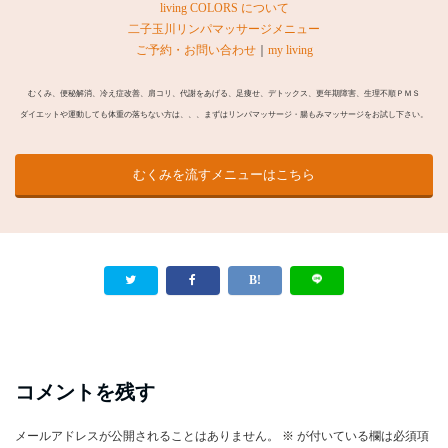
living COLORS について
二子玉川リンパマッサージメニュー
ご予約・お問い合わせ
｜
my living
むくみ、便秘解消、冷え症改善、肩コリ、代謝をあげる、足痩せ、デトックス、更年期障害、生理不順ＰＭＳ
ダイエットや運動しても体重の落ちない方は、、、まずはリンパマッサージ・腸もみマッサージをお試し下さい。
むくみを流すメニューはこちら
コメントを残す
メールアドレスが公開されることはありません。
※
が付いている欄は必須項