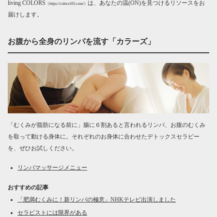
living COLORS
は、あなたの温(ON)を見つけるリソースをお
（https://colors165.com/）
届けします。
お腹から全身のリンパを流す「カラーズ」
「むくみが脂肪になる前に」腸に６割あると言われるリンパ、お腹のむくみ
を取って動ける身体に。それぞれのお身体に合わせたデトックスセラピー
を、ぜひお試しください。
リンパマッサージメニュー
おすすめの記事
「肥満むくみに！新リンパの極意」NHKテレビ出演しました
セラピストには限界がある