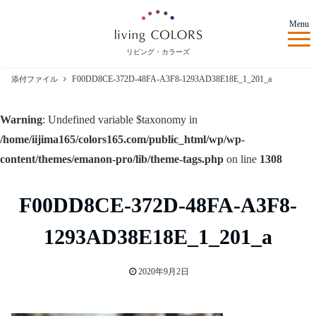
Menu
リビング・カラーズ
F00DD8CE-372D-48FA-A3F8-1293AD38E18E_1_201_a
添付ファイル
Warning
: Undefined variable $taxonomy in
/home/iijima165/colors165.com/public_html/wp/wp-
content/themes/emanon-pro/lib/theme-tags.php
on line
1308
F00DD8CE-372D-48FA-A3F8-
1293AD38E18E_1_201_a
2020年9月2日