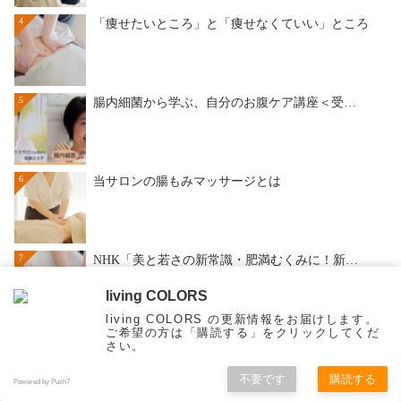
4
「痩せたいところ」と「痩せなくていい」ところ
5
腸内細菌から学ぶ、自分のお腹ケア講座＜受…
6
当サロンの腸もみマッサージとは
7
NHK「美と若さの新常識・肥満むくみに！新…
living COLORS
living COLORS の更新情報をお届けします。
ご希望の方は「購読する」をクリックしてくだ
さい。
カテゴリー
不要です
購読する
Powered by Push7
ホーム
メニュー
メルマガ
ご予約
検索
Top