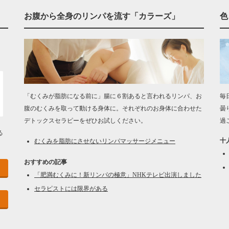
お腹から全身のリンパを流す「カラーズ」
色
「むくみが脂肪になる前に」腸に６割あると言われるリンパ、お
毎
腹のむくみを取って動ける身体に。それぞれのお身体に合わせた
曇
デトックスセラピーをぜひお試しください。
過
る
十
むくみを脂肪にさせないリンパマッサージメニュー
おすすめの記事
「肥満むくみに！新リンパの極意」NHKテレビ出演しました
セラピストには限界がある