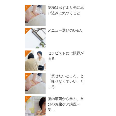
1
便秘は出すより先に思
い込みに気づくこと
2
メニュー選びのQ＆A
3
セラピストには限界が
ある
4
「痩せたいところ」と
「痩せなくていい」と
ころ
5
腸内細菌から学ぶ、自
分のお腹ケア講座＜
受…